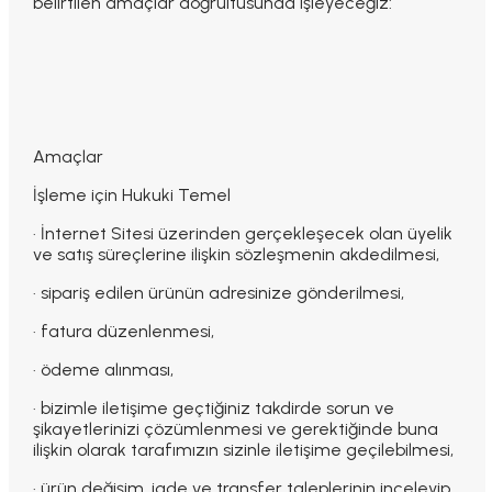
belirtilen amaçlar doğrultusunda işleyeceğiz:
Amaçlar
İşleme için Hukuki Temel
· İnternet Sitesi üzerinden gerçekleşecek olan üyelik
ve satış süreçlerine ilişkin sözleşmenin akdedilmesi,
· sipariş edilen ürünün adresinize gönderilmesi,
· fatura düzenlenmesi,
· ödeme alınması,
· bizimle iletişime geçtiğiniz takdirde sorun ve
şikayetlerinizi çözümlenmesi ve gerektiğinde buna
ilişkin olarak tarafımızın sizinle iletişime geçilebilmesi,
· ürün değişim, iade ve transfer taleplerinin inceleyip