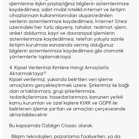
işlemlerine ilişkin paylaştığınız bilgilerin sistemlerimize
kaydedilmesi, sabit-mobil nitelikli internet ve iletişim
cihazlarınızın kullanımlarından oluşan/edinilen
verilerin sistemlerimize kaydedilmesi, İnternet Sitesi
üzerindeki her türlü alışveriş, tahsilat, teslimat, işlem,
anket doldurma, kayıt ve davranışsal işlemlerin
sistemlerimize kaydedilmesi, telefon yoluyla sizinle
iletişim kurulması esnasında vermiş olduğunuz
bilgilerin sistemlerimize kaydedilmesi gibi otomatik
yöntemlerle toplamaktayız.
4. Kişisel Verilerinizi Kimlere Hangi Amaçlarla
Aktarmaktayız?
Kişisel verileriniz, yukarıda belirtilen veri işleme
amaçlarını gerçekleştirmek üzere, Şirketimiz ile bağlı
olan ortaklarımıza, grup şirketlerimize,
tedarikçilerimize, hissedarlarımıza, kanunen yetkili
kamu kurumları ve özel kişilere KVKK ve GDPR ile
belirlenen işleme şartları ve amaçları çerçevesinde
aktarılabilecektir.
Bu kapsamda Özbilgin Classic olarak;
· Bilişim teknolojileri, pazarlama faaliyetleri, ya da