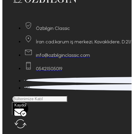
Özbilgin Classic
İran cad.karum iş merkezi, Kavaklıdere, D:21
info@ozbilginclassic.com
05421505019
Kaydol