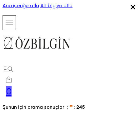
Ana içeriğe atla
Alt bilgiye atla
0
Şunun için arama sonuçları :
"
"
:
245