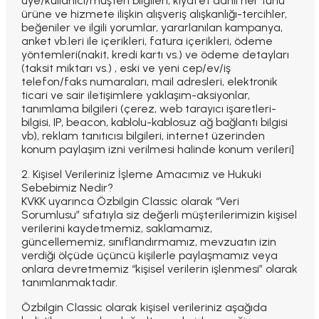
üye/kullanıcı/müşteri bilgileri, kıyafet dahil her türlü
ürüne ve hizmete ilişkin alışveriş alışkanlığı-tercihler,
beğeniler ve ilgili yorumlar, yararlanılan kampanya,
anket vb.leri ile içerikleri, fatura içerikleri, ödeme
yöntemleri(nakit, kredi kartı vs.) ve ödeme detayları
(taksit miktarı vs.) , eski ve yeni cep/ev/iş
telefon/faks numaraları, mail adresleri, elektronik
ticari ve sair iletişimlere yaklaşım-aksiyonlar,
tanımlama bilgileri (çerez, web tarayıcı işaretleri-
bilgisi, IP, beacon, kablolu-kablosuz ağ bağlantı bilgisi
vb), reklam tanıtıcısı bilgileri, internet üzerinden
konum paylaşım izni verilmesi halinde konum verileri]
2. Kişisel Verileriniz İşleme Amacımız ve Hukuki
Sebebimiz Nedir?
KVKK uyarınca Özbilgin Classic olarak “Veri
Sorumlusu” sıfatıyla siz değerli müşterilerimizin kişisel
verilerini kaydetmemiz, saklamamız,
güncellememiz, sınıflandırmamız, mevzuatın izin
verdiği ölçüde üçüncü kişilerle paylaşmamız veya
onlara devretmemiz “kişisel verilerin işlenmesi” olarak
tanımlanmaktadır.
Özbilgin Classic olarak kişisel verileriniz aşağıda