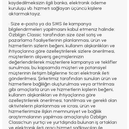
kaydedilmeksizin ilgili banka, elektronik ödeme
kuruluşu vb. hizmeti sağlayan üçüncü kişilere
aktarmaktayız.
· Size e-posta ya da SMS ile kampanya
bilgilendirmeleri yapılmasını kabul etmeniz halinde:
Özbilgin Classic tarafından size özel satış ve
pazarlama faaliyetlerinin planlanması, ürün ve
hizmetlerin sizlerin beğeni, kullanım alışkanlıkları ve
ihtiyaçlarına göre özelleştirilerek sizlere önerilmesi,
müşterilerin alışveriş geçmişlerinizin
değerlendirilerek müşterilere kampanya ve teklifler
sunulması, bu kapsamda müşteri ve potansiyel
müşterinin iletişim bilgilerine ticari elektronik ileti
gönderilmesi, Şirketimiz tarafından sunulan ürün ve
hizmetlere bağlılığın oluşturulması veya arttırılması
gibi amaçlarla ürün ve hizmetlerin kişilerin beğeni,
kullanım alışkanlıkları ve ihtiyaçlarına göre
özelleştirilerek önerilmesi, tanıtılması ve gerekli olan
aktivitelerin planlanması ve icrası, ürün ve
hizmetlerimize ilişkin memnuniyet ve bağlılık
araştırmalarının yapılması amaçlarıyla Özbilgin
Classic’nun yurtiçi ve yurtdışında bulunan iş ortakları
ve elektronik ileti aracı hizmet sağlayıcıları ile