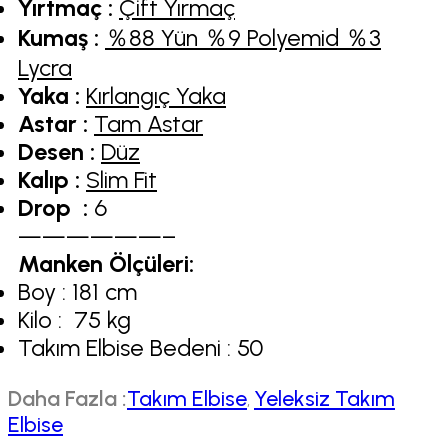
Yırtmaç :
Çift Yırmaç
Kumaş :
％88 Yün ％9 Polyemid ％3
Lycra
Yaka :
Kırlangıç Yaka
Astar :
Tam Astar
Desen :
Düz
Kalıp :
Slim Fit
Drop :
6
——————–
Manken Ölçüleri:
Boy : 181 cm
Kilo : 75 kg
Takım Elbise Bedeni : 50
Daha Fazla :
Takım Elbise
Yeleksiz Takım
,
Elbise