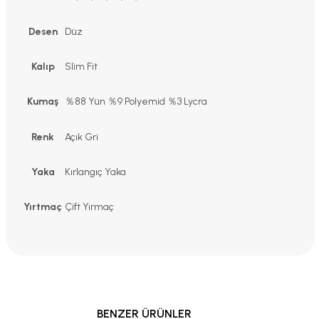
Desen
Düz
Kalıp
Slim Fit
Kumaş
％88 Yün ％9 Polyemid ％3 Lycra
Renk
Açık Gri
Yaka
Kırlangıç Yaka
Yırtmaç
Çift Yırmaç
BENZER ÜRÜNLER