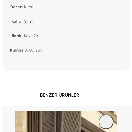
Desen
Kırçıllı
Kalıp
Slim Fit
Renk
Koyu Gri
Kumaş
％100 Yün
BENZER ÜRÜNLER