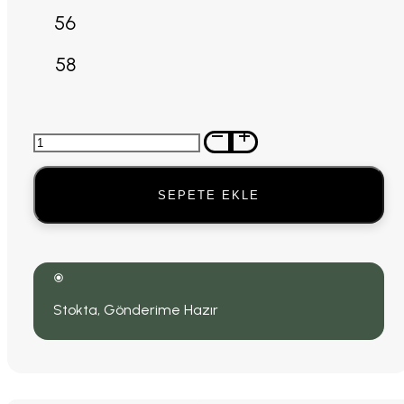
56
58
Antrasit
Gri
Sheffield
Palto
SEPETE EKLE
adet
Stokta, Gönderime Hazır