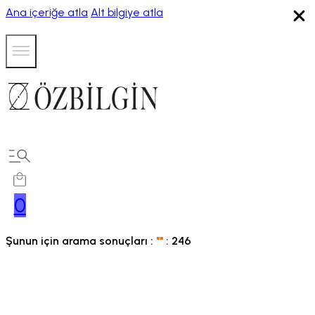
Ana içeriğe atla
Alt bilgiye atla
0
Şunun için arama sonuçları :
"
"
:
246