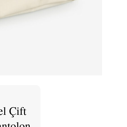
l Çift
antolon