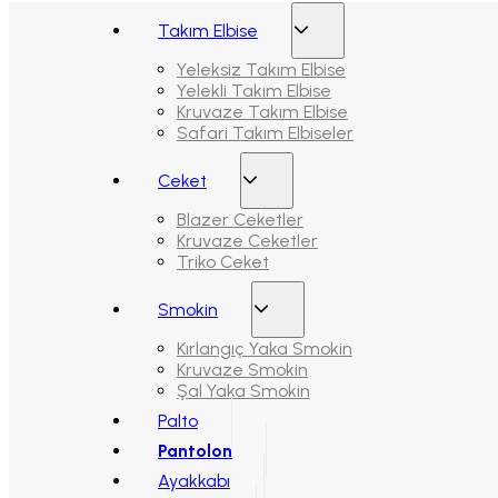
Takım Elbise
Yeleksiz Takım Elbise
Yelekli Takım Elbise
Kruvaze Takım Elbise
Safari Takım Elbiseler
Ceket
Blazer Ceketler
Kruvaze Ceketler
Triko Ceket
Smokin
Kırlangıç Yaka Smokin
Kruvaze Smokin
Şal Yaka Smokin
Palto
Pantolon
Ayakkabı