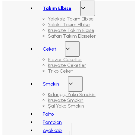
Takım Elbise
Yeleksiz Takım Elbise
Yelekli Takım Elbise
Kruvaze Takım Elbise
Safari Takım Elbiseler
Ceket
Blazer Ceketler
Kruvaze Ceketler
Triko Ceket
Smokin
Kırlangıç Yaka Smokin
Kruvaze Smokin
Şal Yaka Smokin
Palto
Pantolon
Ayakkabı