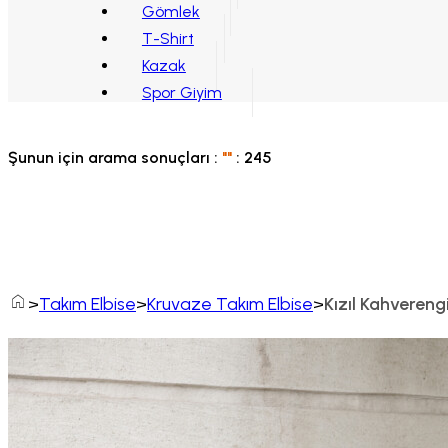
Gömlek
T-Shirt
Kazak
Spor Giyim
Şunun için arama sonuçları :
"
"
:
245
Home
Takım Elbise
Kruvaze Takım Elbise
Kızıl Kahveren