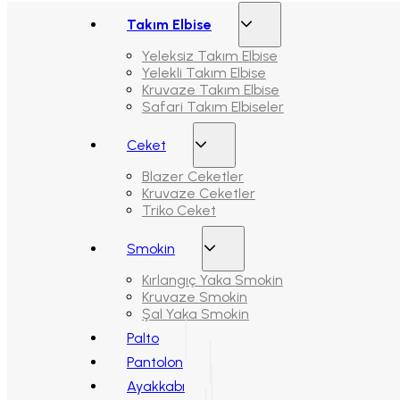
Takım Elbise
Yeleksiz Takım Elbise
Yelekli Takım Elbise
Kruvaze Takım Elbise
Safari Takım Elbiseler
Ceket
Blazer Ceketler
Kruvaze Ceketler
Triko Ceket
Smokin
Kırlangıç Yaka Smokin
Kruvaze Smokin
Şal Yaka Smokin
Palto
Pantolon
Ayakkabı