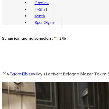
Gömlek
T-Shirt
Kazak
Spor Giyim
Şunun için arama sonuçları :
"
"
:
246
Home
Takım Elbise
Koyu Lacivert Bologna Blazer Takım E