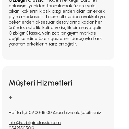
Özbilgin Classic
, modern erkeğin zarafet
anlayışını yeniden tanımlamak üzere yola
çıkan, köklerini klasik çizgilerden alan bir erkek
giyim markasıdır. Takım elbiseden ayakkabıya,
ceketlerden aksesuar detaylarına kadar her
üründe; estetik, kalite ve işçilik bir araya gelir.
ÖzbilginClassik, yalnızca bir giyim markası
değil; kendine özen gösteren, duruşuyla fark
yaratan erkeklerin tarz ortağıdır.
Müşteri Hizmetleri
Hafta İçi :09:00-18:00 Arası bize ulaşabilirsiniz.
info@ozbilginclassic.com
05421505019