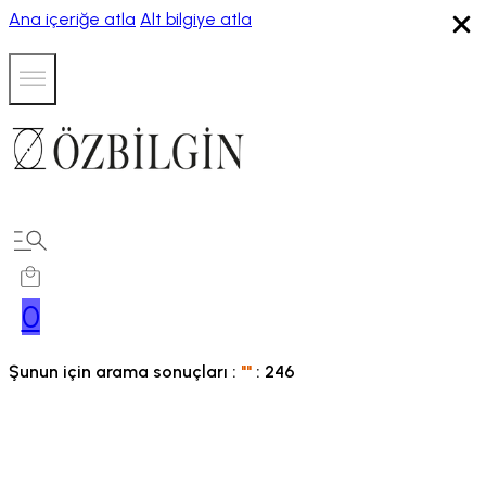
Ana içeriğe atla
Alt bilgiye atla
0
Şunun için arama sonuçları :
"
"
:
246