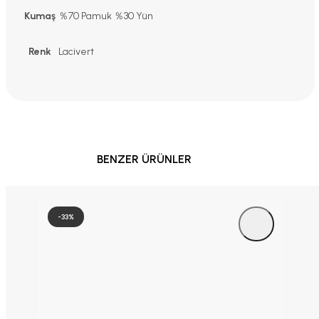
Kumaş
％70 Pamuk ％30 Yün
Renk
Lacivert
BENZER ÜRÜNLER
-33%