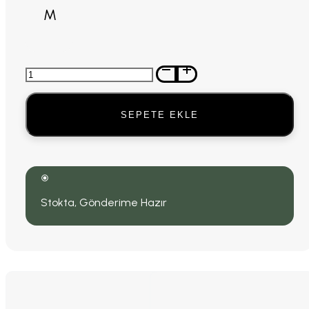
M
Lacivert
Crown
Yarım
Balıkçı
SEPETE EKLE
Kazak
adet
Stokta, Gönderime Hazır