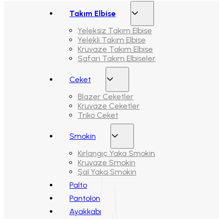
Takım Elbise
Yeleksiz Takım Elbise
Yelekli Takım Elbise
Kruvaze Takım Elbise
Safari Takım Elbiseler
Ceket
Blazer Ceketler
Kruvaze Ceketler
Triko Ceket
Smokin
Kırlangıç Yaka Smokin
Kruvaze Smokin
Şal Yaka Smokin
Palto
Pantolon
Ayakkabı