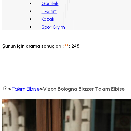
Gömlek
T-Shirt
Kazak
Spor Giyim
Şunun için arama sonuçları :
"
"
:
245
Home
Takım Elbise
Vizon Bologna Blazer Takım Elbise